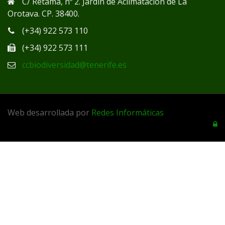
C/ Retama, nº 2. Jardín de Aclimatación de La
Orotava. CP. 38400.
(+34) 922 573 110
(+34) 922 573 111
ccbiodiversidad@tenerife.es
Web desarrollada por
Redes Informáticas